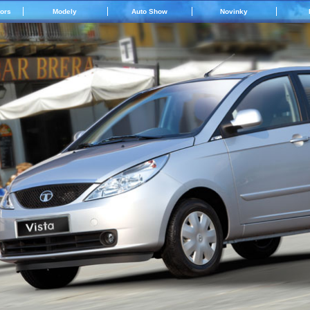
tors
Modely
Auto Show
Novinky