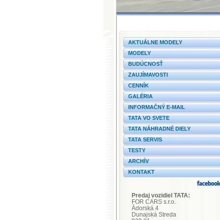
AKTUÁLNE MODELY
MODELY
BUDÚCNOSŤ
ZAUJÍMAVOSTI
CENNÍK
GALÉRIA
INFORMAČNÝ E-MAIL
TATA VO SVETE
TATA NÁHRADNÉ DIELY
TATA SERVIS
TESTY
ARCHÍV
KONTAKT
Predaj vozidiel TATA:
FOR CARS s.r.o.
Ádorská 4
Dunajská Streda