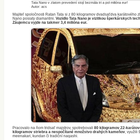
Tata Nano v zlatom prevedení stojí bezmála tri a pol milióna eur!
Autor: acs
Majiteľ spoločnosti Ratan Tata si z 80 kilogramov dvadsaťdva karátového z
Nano posiaty diamantmi.
Vozidlo Tata Nano je vizitkou šperkárskych tech
Záujemcu vyjde na takmer 3,4 milióna eur.
Pracovalo na ňom tridsať majstrov, spotrebovali
80 kilogramov 22-karátov
kilogramov striebra a nespočítané množstvo drahých kameňov
, využili
meenakari, kundan či tradiční naqashi.