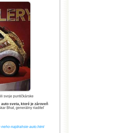
ili svoje puntičkárske
é auto sveta, ktoré je zároveň
kar Bhat, generálny riaditeľ
-z-neho-najdrahsie-auto.html