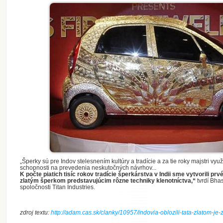
„Šperky sú pre Indov stelesnením kultúry a tradície a za tie roky majstri využ
schopnosti na prevedenia neskutočných návrhov...
K počte piatich tisíc rokov tradície šperkárstva v Indii sme vytvorili prv
zlatým šperkom predstavujúcim rôzne techniky klenotníctva,“
tvrdí Bhas
spoločnosti Titan Industries.
zdroj textu:
http://adam.cas.sk/clanky/10957/indovia-oblozili-tata-zlatom-je