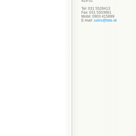
929 01
Tel: 031 5528413
Fax: 031 5503661
Mobil: 0903 415899
E-mail:
sales@tata.sk