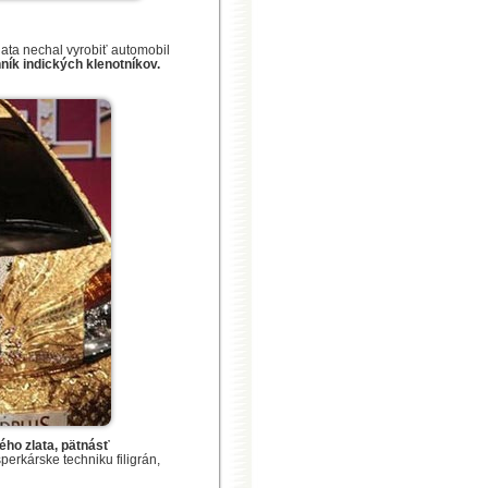
lata nechal vyrobiť automobil
ník indických klenotníkov.
ého zlata, pätnásť
 šperkárske techniku filigrán,